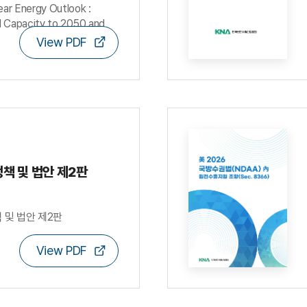
r Energy Outlook :
ed Capacity to 2050 and
View PDF
D/NEA
책 및 법안 제2판
 및 법안 제2판
View PDF