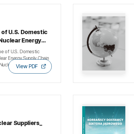
of U.S. Domestic
Nuclear Energy
hain 주요내용 정리
e of U.S. Domestic
ear Energy Supply Chain
clear Scailing
View PDF
) 의뢰, Solestiss 작성
6년 3월 24일
lear Suppliers_