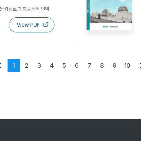
문카탈로그 프랑스어 번역
View PDF
1
2
3
4
5
6
7
8
9
10