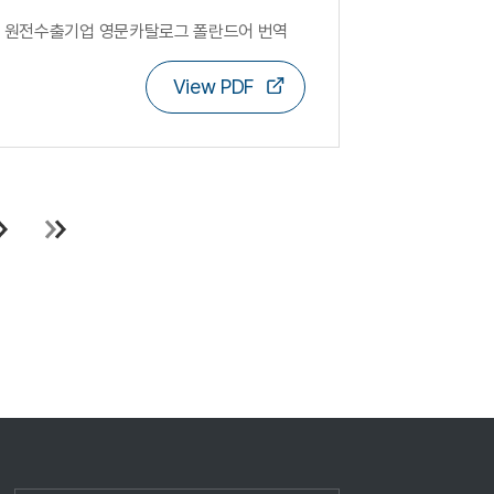
원전수출기업 영문카탈로그 폴란드어 번역
View PDF