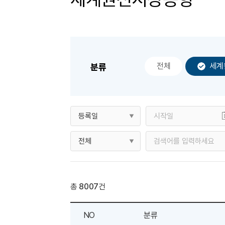
전체
세계
분류
총
8007
건
NO
분류