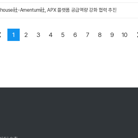
nghouse社-Amentum社, APX 플랫폼 공급역량 강화 협력 추진
1
2
3
4
5
6
7
8
9
10