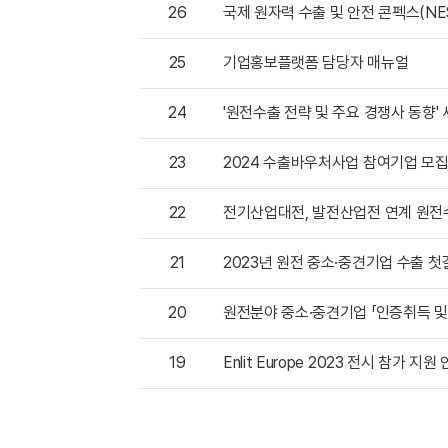
26
국제 원자력 수출 및 안전 콘펙스(NES
25
기업홍보플랫폼 담당자 매뉴얼
24
'원전수출 전략 및 주요 경쟁사 동향' 
23
2024 수출바우처사업 참여기업 모
22
전기산업대전, 발전산업전 연계 원전수
21
2023년 원전 중소·중견기업 수출 
20
원전분야 중소·중견기업 「인증취득 
19
Enlit Europe 2023 전시 참가 지원