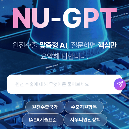
NU-GPT
원전수출
맞춤형 AI
, 질문하면
핵심만
요약해 답합니다.
원전수출국가
수출지원항목
IAEA기술표준
사우디원전정책